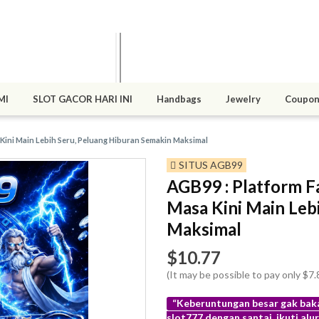
MI
SLOT GACOR HARI INI
Handbags
Jewelry
Coupon
 Kini Main Lebih Seru, Peluang Hiburan Semakin Maksimal
SITUS AGB99
AGB99 : Platform F
Masa Kini Main Leb
Maksimal
$10.77
(It may be possible to pay only $
“Keberuntungan besar gak baka
slot777 dengan santai, ikuti alu