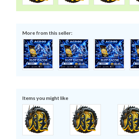
More from this seller:
Items you might like