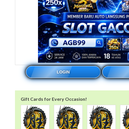
LOGIN
Gift Cards for Every Occasion!