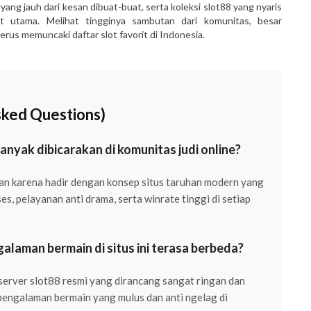
 yang jauh dari kesan dibuat-buat, serta koleksi slot88 yang nyaris
 utama. Melihat tingginya sambutan dari komunitas, besar
erus memuncaki daftar slot favorit di Indonesia.
sked Questions)
yak dibicarakan di komunitas judi online?
 karena hadir dengan konsep situs taruhan modern yang
, pelayanan anti drama, serta winrate tinggi di setiap
laman bermain di situs ini terasa berbeda?
server slot88 resmi yang dirancang sangat ringan dan
pengalaman bermain yang mulus dan anti ngelag di