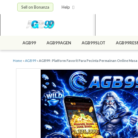
Sell on Bonanza
Help
AGB99
AGB99AGEN
AGB99SLOT
AGB99RES
Home
»
AGB99
»
AGB99 : Platform Favorit Para Pecinta Permainan Online Masa