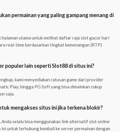
kan permainan yang paling gampang menang di
halaman utama untuk melihat daftar raja slot gacor hari
ecara real-time berdasarkan tingkat kemenangan (RTP)
 populer lain seperti Slot88 di situs ini?
lengkap, kami menyediakan ratusan game dari provider
matic Play, hingga PG Soft yang bisa dimainkan cukup
n saja.
uk mengakses situs ini jika terkena blokir?
 Anda selalu bisa menggunakan link alternatif slot online
n ini untuk terhubung kembali ke server permainan dengan