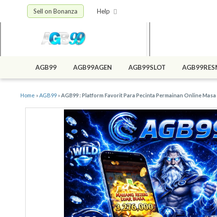
Sell on Bonanza
Help
AGB99
AGB99AGEN
AGB99SLOT
AGB99RES
Home
»
AGB99
»
AGB99 : Platform Favorit Para Pecinta Permainan Online Masa