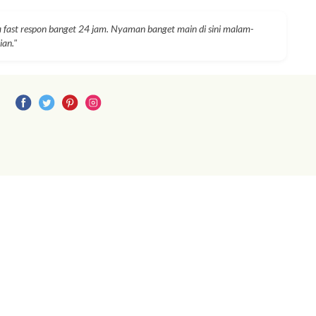
a fast respon banget 24 jam. Nyaman banget main di sini malam-
ian."
SSL
Secure
Connection