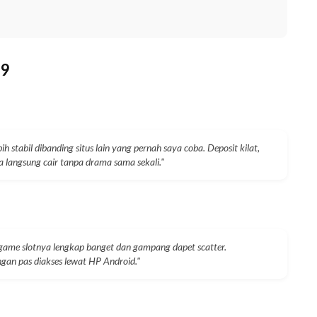
99
 stabil dibanding situs lain yang pernah saya coba. Deposit kilat,
ga langsung cair tanpa drama sama sekali."
n game slotnya lengkap banget dan gampang dapet scatter.
ngan pas diakses lewat HP Android."