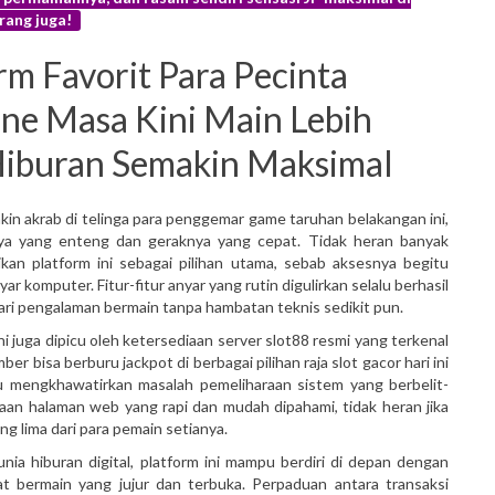
rang juga!
rm Favorit Para Pecinta
ne Masa Kini Main Lebih
Hiburan Semakin Maksimal
in akrab di telinga para penggemar game taruhan belakangan ini,
nya yang enteng dan geraknya yang cepat. Tidak heran banyak
kan platform ini sebagai pilihan utama, sebab aksesnya begitu
r komputer. Fitur-fitur anyar yang rutin digulirkan selalu berhasil
ari pengalaman bermain tanpa hambatan teknis sedikit pun.
i juga dipicu oleh ketersediaan server slot88 resmi yang terkenal
er bisa berburu jackpot di berbagai pilihan raja
slot gacor hari ini
 mengkhawatirkan masalah pemeliharaan sistem yang berbelit-
taan halaman web yang rapi dan mudah dipahami, tidak heran jika
tang lima dari para pemain setianya.
nia hiburan digital, platform ini mampu berdiri di depan dengan
bermain yang jujur dan terbuka. Perpaduan antara transaksi