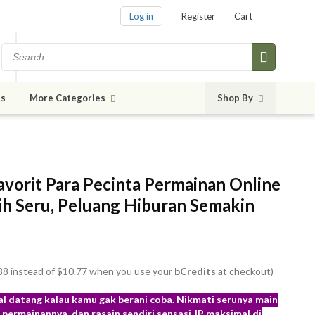
Log in
Register
Cart
s
More Categories
Shop By
avorit Para Pecinta Permainan Online
ih Seru, Peluang Hiburan Semakin
7.88 instead of $10.77 when you use your
bCredits
at checkout)
l datang kalau kamu gak berani coba. Nikmati serunya main
r permainannya, dan rasain sendiri sensasi JP maksimal di