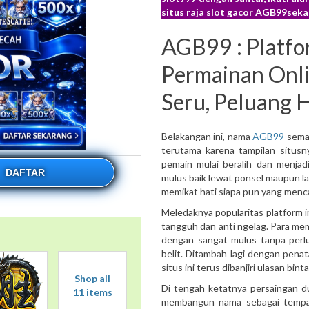
situs raja slot gacor AGB99seka
More
AGB99 : Platfo
info
Permainan Onli
Seru, Peluang 
Belakangan ini, nama
AGB99
semak
terutama karena tampilan situs
pemain mulai beralih dan menjadi
DAFTAR
mulus baik lewat ponsel maupun laya
memikat hati siapa pun yang menc
Meledaknya popularitas platform in
tangguh dan anti ngelag. Para memb
dengan sangat mulus tanpa perlu
belit. Ditambah lagi dengan pena
situs ini terus dibanjiri ulasan bin
Shop all
Di tengah ketatnya persaingan du
11 items
membangun nama sebagai tempat 