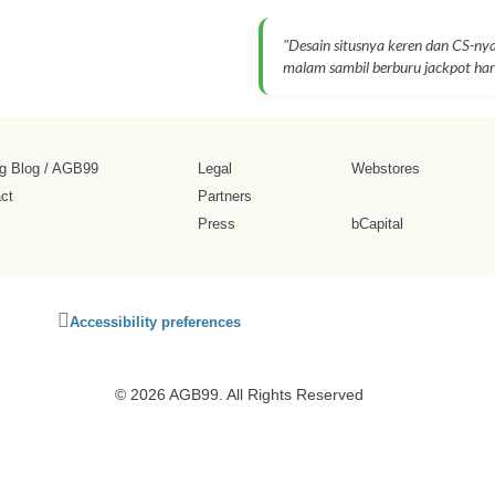
"Desain situsnya keren dan CS-ny
malam sambil berburu jackpot har
ng Blog
/
AGB99
Legal
Webstores
ct
Partners
Press
bCapital
Click
Accessibility preferences
to
activate
accessibility
© 2026 AGB99. All Rights Reserved
preferences