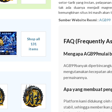
setor-tarik yang instan, pelayanan
tak ada duanya menjadi magnet
kemungkinan situs ini masih akan t
Sumber Website Resmi :
AGB99
Shop all
FAQ (Frequently A
131
items
Mengapa AGB99mulai ban
AGB99banyak diperbincangkan
mengutamakan kecepatan akses
permainannya.
Apa yang membuat penga
Platform kami didukung oleh 
stabil, sehingga memberikan 