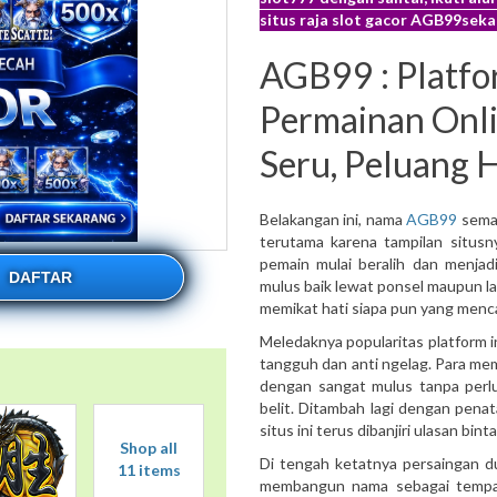
situs raja slot gacor AGB99seka
More
AGB99 : Platfo
info
Permainan Onli
Seru, Peluang 
Belakangan ini, nama
AGB99
semak
terutama karena tampilan situs
pemain mulai beralih dan menjadi
DAFTAR
mulus baik lewat ponsel maupun laya
memikat hati siapa pun yang menc
Meledaknya popularitas platform in
tangguh dan anti ngelag. Para memb
dengan sangat mulus tanpa perlu
belit. Ditambah lagi dengan pena
situs ini terus dibanjiri ulasan bin
Shop all
Di tengah ketatnya persaingan du
11 items
membangun nama sebagai tempat 