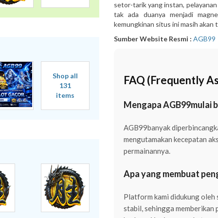
setor-tarik yang instan, pelayanan
tak ada duanya menjadi magnet
kemungkinan situs ini masih akan t
Sumber Website Resmi :
AGB99
Shop all
FAQ (Frequently A
131
items
Mengapa AGB99mulai ban
AGB99banyak diperbincangkan
mengutamakan kecepatan akses
permainannya.
Apa yang membuat penga
Platform kami didukung oleh 
stabil, sehingga memberikan 