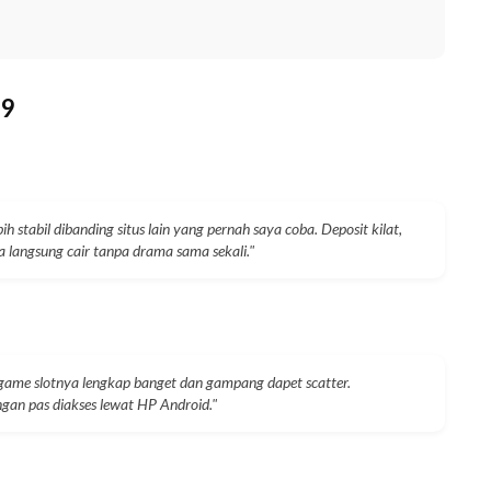
99
 stabil dibanding situs lain yang pernah saya coba. Deposit kilat,
ga langsung cair tanpa drama sama sekali."
n game slotnya lengkap banget dan gampang dapet scatter.
ngan pas diakses lewat HP Android."