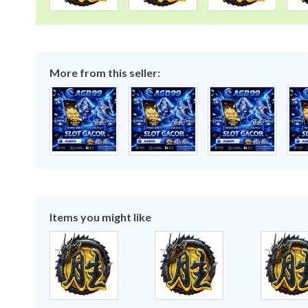
More from this seller:
Items you might like