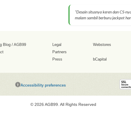
"Desain situsnya keren dan CS-ny
malam sambil berburu jackpot har
ng Blog
/
AGB99
Legal
Webstores
ct
Partners
Press
bCapital
Click
Accessibility preferences
to
activate
accessibility
© 2026 AGB99. All Rights Reserved
preferences