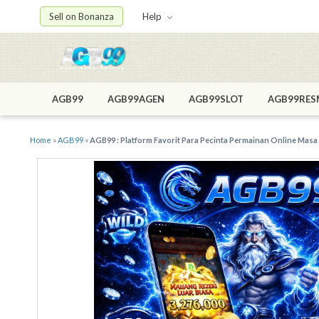
Sell on Bonanza
Help
AGB99
AGB99AGEN
AGB99SLOT
AGB99RES
Home
»
AGB99
»
AGB99 : Platform Favorit Para Pecinta Permainan Online Masa